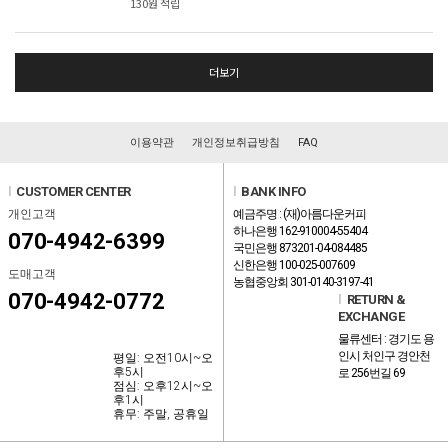
130원 적립
더보기
이용약관
개인정보취급방침
FAQ
l
CUSTOMER CENTER
l
BANK INFO
개인고객
예금주명 : (재)아름다운커피
하나은행 162-910004-55404
070-4942-6399
국민은행 873201-04-084485
신한은행 100-025-007609
도매고객
농협중앙회 301-0140-3197-41
070-4942-0772
l
RETURN &
EXCHANGE
물류센터 : 경기도 용
인시 처인구 경안천
평일: 오전10시~오
후5시
로 256번길 69
점심: 오후12시~오
후1시
휴무: 주말, 공휴일