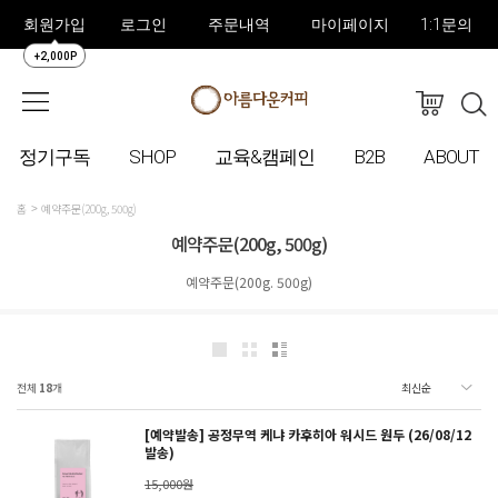
회원가입
로그인
주문내역
마이페이지
1:1문의
+2,000P
정기구독
SHOP
교육&캠페인
B2B
ABOUT
홈
예약주문(200g, 500g)
예약주문(200g, 500g)
예약주문(200g. 500g)
전체
18
개
[예약발송] 공정무역 케냐 카후히아 워시드 원두 (26/08/12
발송)
15,000원