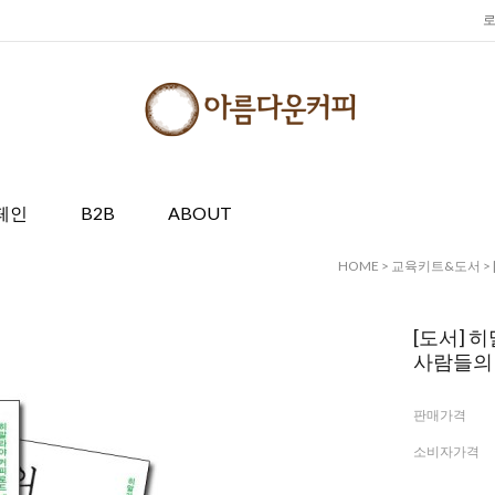
페인
B2B
ABOUT
HOME
>
교육키트&도서
>
[도서] 
사람들의
판매가격
소비자가격