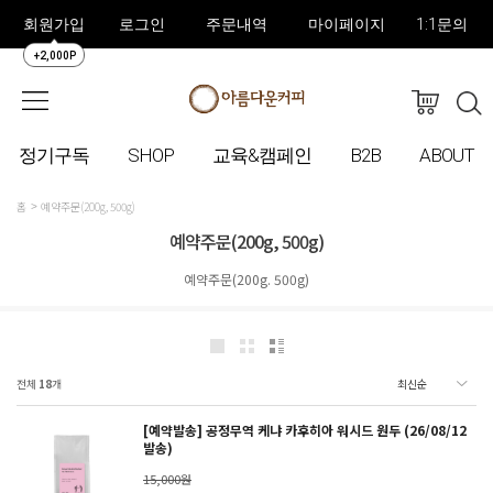
회원가입
로그인
주문내역
마이페이지
1:1문의
+2,000P
정기구독
SHOP
교육&캠페인
B2B
ABOUT
홈
예약주문(200g, 500g)
예약주문(200g, 500g)
예약주문(200g. 500g)
전체
18
개
[예약발송] 공정무역 케냐 카후히아 워시드 원두 (26/08/12
발송)
15,000원