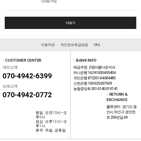
130원 적립
더보기
이용약관
개인정보취급방침
FAQ
l
CUSTOMER CENTER
l
BANK INFO
개인고객
예금주명 : (재)아름다운커피
하나은행 162-910004-55404
070-4942-6399
국민은행 873201-04-084485
신한은행 100-025-007609
도매고객
농협중앙회 301-0140-3197-41
070-4942-0772
l
RETURN &
EXCHANGE
물류센터 : 경기도 용
인시 처인구 경안천
평일: 오전10시~오
후5시
로 256번길 69
점심: 오후12시~오
후1시
휴무: 주말, 공휴일