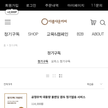
회원가입
로그인
주문내역
마이페이지
1:1문의
+2,000P
정기구독
SHOP
교육&캠페인
B2B
ABOUT
홈
정기구독
정기구독
정기구독
오피스 정기구독
전체
5
개
공정무역 대용량 블렌딩 원두 정기발송 서비스
114,000원