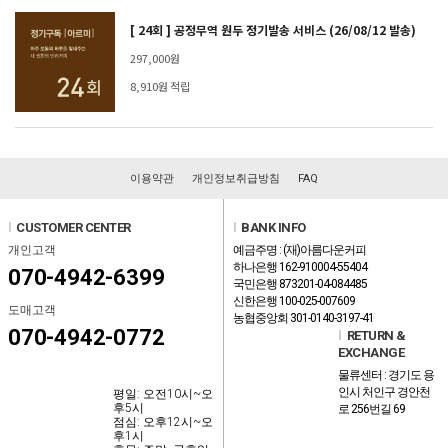
[ 24회 ] 공정무역 원두 정기발송 서비스 (26/08/12 발송)
297,000원
8,910원 적립
이용약관
개인정보취급방침
FAQ
l
CUSTOMER CENTER
l
BANK INFO
개인고객
예금주명 : (재)아름다운커피
하나은행 162-910004-55404
070-4942-6399
국민은행 873201-04-084485
신한은행 100-025-007609
도매고객
농협중앙회 301-0140-3197-41
070-4942-0772
l
RETURN &
EXCHANGE
물류센터 : 경기도 용
인시 처인구 경안천
평일: 오전10시~오
후5시
로 256번길 69
점심: 오후12시~오
후1시