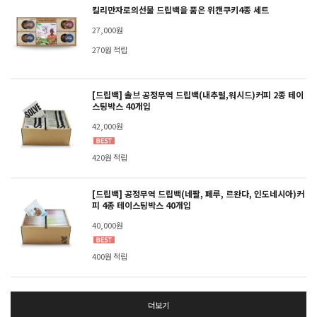
킬리만자로의선물 드립백을 품은 위캔쿠키4종 세트
27,000원
270원 적립
[드립백] 솔브 공정무역 드립백(내추럴,워시드)커피 2종 테이
스팅박스 40개입
42,000원
420원 적립
[드립백] 공정무역 드립백(네팔, 페루, 르완다, 인도네시아)커
피 4종 테이스팅박스 40개입
40,000원
400원 적립
더보기