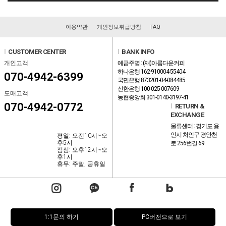
이용약관
개인정보취급방침
FAQ
l
CUSTOMER CENTER
l
BANK INFO
개인고객
예금주명 : (재)아름다운커피
하나은행 162-910004-55404
070-4942-6399
국민은행 873201-04-084485
신한은행 100-025-007609
도매고객
농협중앙회 301-0140-3197-41
070-4942-0772
l
RETURN &
EXCHANGE
물류센터 : 경기도 용
인시 처인구 경안천
평일: 오전10시~오
후5시
로 256번길 69
점심: 오후12시~오
후1시
휴무: 주말, 공휴일
1:1문의 하기
PC버전으로 보기