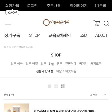
회원가입
로그인
주문내역
마이페이지
1:1문의
+2,000P
정기구독
SHOP
교육&캠페인
B2B
ABOUT
홈
SHOP
선물과 답례품
SHOP
원두-예약
원두-매일
원두 - 1kg
생두
간편커피
먹거리
커피도구
선물과 답례품
이달의 이웃사촌
전체
17
개
[이웃사촌] 미실란 유기농 발아오색 미숫가루 30봉