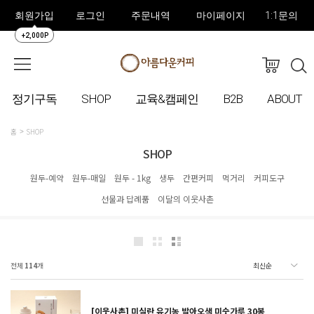
회원가입
로그인
주문내역
마이페이지
1:1문의
+2,000P
정기구독
SHOP
교육&캠페인
B2B
ABOUT
홈
SHOP
SHOP
원두-예약
원두-매일
원두 - 1kg
생두
간편커피
먹거리
커피도구
선물과 답례품
이달의 이웃사촌
전체
114
개
[이웃사촌] 미실란 유기농 발아오색 미숫가루 30봉