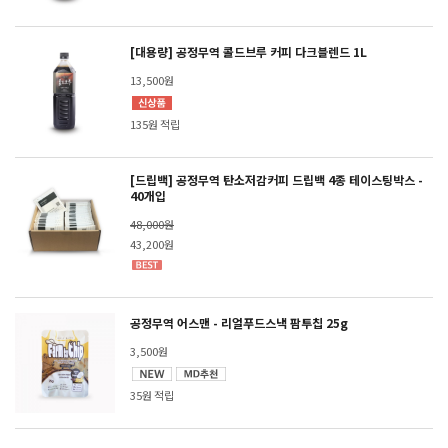
[대용량] 공정무역 콜드브루 커피 다크블렌드 1L
13,500원
135원 적립
[드립백] 공정무역 탄소저감커피 드립백 4종 테이스팅박스 -
40개입
48,000원
43,200원
공정무역 어스맨 - 리얼푸드스낵 팜투칩 25g
3,500원
35원 적립