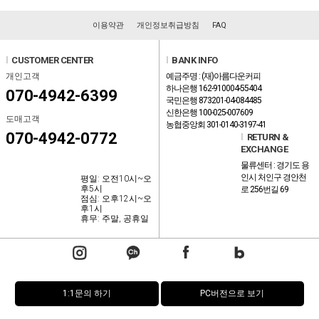
이용약관
개인정보취급방침
FAQ
l
CUSTOMER CENTER
l
BANK INFO
개인고객
예금주명 : (재)아름다운커피
하나은행 162-910004-55404
070-4942-6399
국민은행 873201-04-084485
신한은행 100-025-007609
도매고객
농협중앙회 301-0140-3197-41
070-4942-0772
l
RETURN &
EXCHANGE
물류센터 : 경기도 용
인시 처인구 경안천
평일: 오전10시~오
후5시
로 256번길 69
점심: 오후12시~오
후1시
휴무: 주말, 공휴일
1:1문의 하기
PC버전으로 보기