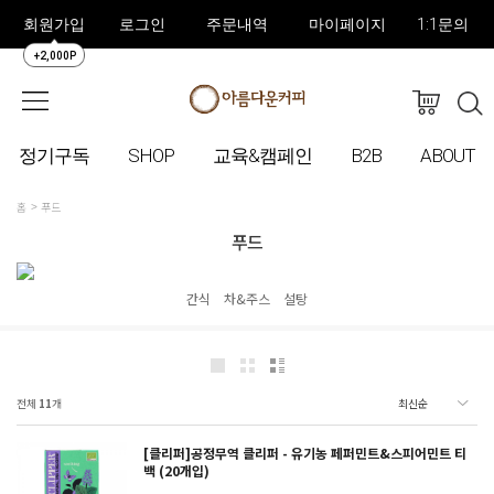
회원가입
로그인
주문내역
마이페이지
1:1문의
+2,000P
정기구독
SHOP
교육&캠페인
B2B
ABOUT
홈
푸드
푸드
간식
차&주스
설탕
전체
11
개
[클리퍼]공정무역 클리퍼 - 유기농 페퍼민트&스피어민트 티
백 (20개입)