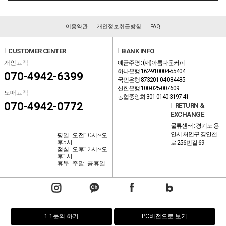
이용약관
개인정보취급방침
FAQ
l
CUSTOMER CENTER
l
BANK INFO
개인고객
예금주명 : (재)아름다운커피
하나은행 162-910004-55404
070-4942-6399
국민은행 873201-04-084485
신한은행 100-025-007609
도매고객
농협중앙회 301-0140-3197-41
070-4942-0772
l
RETURN &
EXCHANGE
물류센터 : 경기도 용
인시 처인구 경안천
평일: 오전10시~오
후5시
로 256번길 69
점심: 오후12시~오
후1시
휴무: 주말, 공휴일
1:1문의 하기
PC버전으로 보기