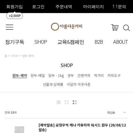
회원가입
로그인
주문내역
마이페이지
1:1문의
+2,000P
정기구독
SHOP
교육&캠페인
B2B
ABOUT
홈
SHOP
원두-예약
SHOP
원두-예약
원두-매일
원두 - 1kg
생두
간편커피
먹거리
커피도구
선물과 답례품
이달의 이웃사촌
전체
18
개
[예약발송] 공정무역 케냐 카후히아 워시드 원두 (26/08/12
발송)