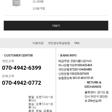
13,500원
135원 적립
더보기
이용약관
개인정보취급방침
FAQ
l
CUSTOMER CENTER
l
BANK INFO
개인고객
예금주명 : (재)아름다운커피
하나은행 162-910004-55404
070-4942-6399
국민은행 873201-04-084485
신한은행 100-025-007609
도매고객
농협중앙회 301-0140-3197-41
070-4942-0772
l
RETURN &
EXCHANGE
물류센터 : 경기도 용
인시 처인구 경안천
평일: 오전10시~오
후5시
로 256번길 69
점심: 오후12시~오
후1시
휴무: 주말, 공휴일