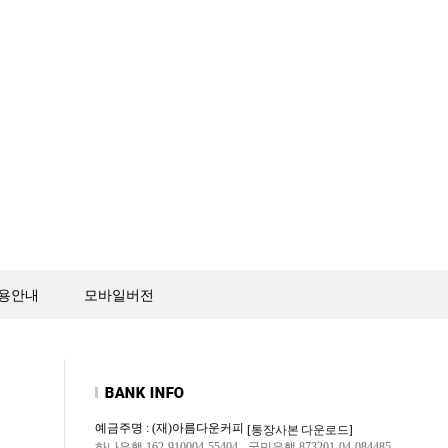
용안내
모바일버전
예금주명 : (재)아름다운커피
[통장사본 다운로드]
하나은행 162-910004-55404
국민은행 873201-04-084485