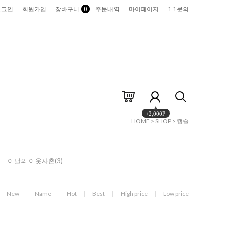
로그인
회원가입
장바구니
0
주문내역
마이페이지
1:1문의
+2,000P
HOME
>
SHOP
>
캡슐
이달의 이웃사촌(3)
New
Name
Hot
Best
High price
Low price