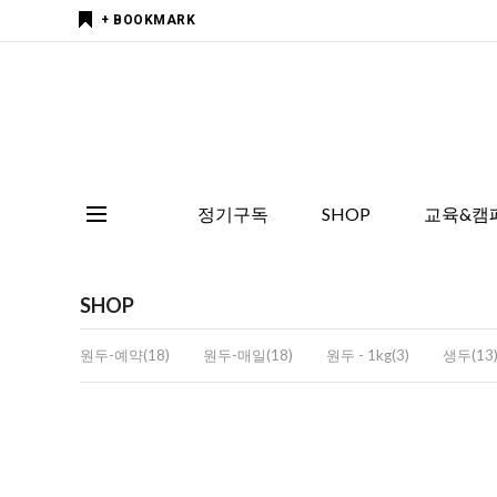
+ BOOKMARK
정기구독
SHOP
교육&캠
SHOP
원두-예약(18)
원두-매일(18)
원두 - 1kg(3)
생두(13